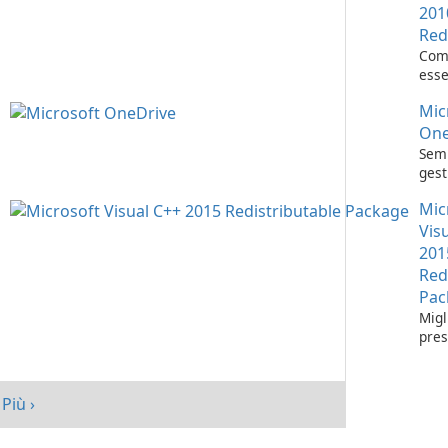
201
Red
Com
esse
l'es
Mic
appl
Visu
One
Semp
gest
con 
Mic
One
Vis
201
Red
Pac
Migl
pres
tuo 
Micr
C++
Più ›
Redi
Pack