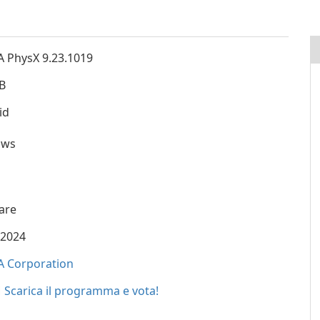
A PhysX 9.23.1019
B
id
ows
are
/2024
A Corporation
Scarica il programma e vota!