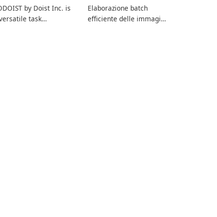
DOIST by Doist Inc. is
Elaborazione batch
versatile task
efficiente delle immagini
anagement tool
con XnConvert
signed to help
dividuals and teams
ganize their work and
crease productivity.