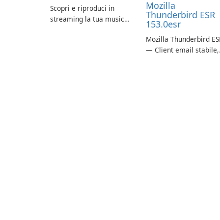
Mozilla
Scopri e riproduci in
Thunderbird ESR
streaming la tua musica
153.0esr
preferita con Spotify.
Mozilla Thunderbird ES
— Client email stabile,
sicuro e pronto per le
imprese