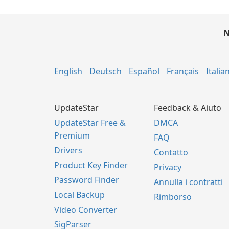
N
English
Deutsch
Español
Français
Italia
UpdateStar
Feedback & Aiuto
UpdateStar Free &
DMCA
Premium
FAQ
Drivers
Contatto
Product Key Finder
Privacy
Password Finder
Annulla i contratti
Local Backup
Rimborso
Video Converter
SigParser