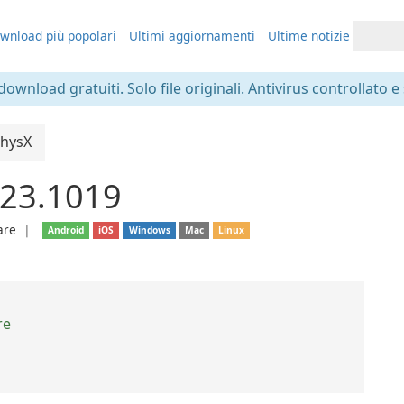
wnload più popolari
Ultimi aggiornamenti
Ultime notizie
 download gratuiti. Solo file originali. Antivirus controllato e
PhysX
.23.1019
are
❘
Android
iOS
Windows
Mac
Linux
re