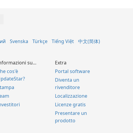
кий
Svenska
Türkçe
Tiếng Việt
中文(简体)
nformazioni su…
Extra
he cos'è
Portal software
pdateStar?
Diventa un
tampa
rivenditore
Team
Localizzazione
nvestitori
Licenze gratis
Presentare un
prodotto