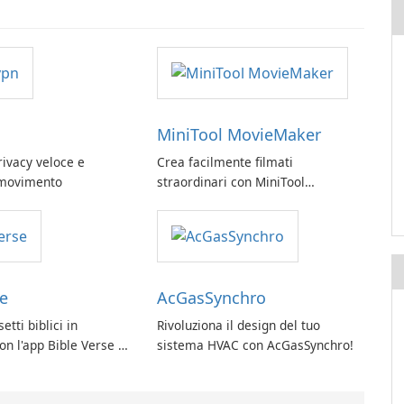
MiniTool MovieMaker
rivacy veloce e
Crea facilmente filmati
n movimento
straordinari con MiniTool
MovieMaker.
se
AcGasSynchro
etti biblici in
Rivoluziona il design del tuo
n l'app Bible Verse di
sistema HVAC con AcGasSynchro!
ant