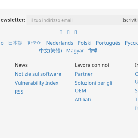
ewsletter:
no
日本語
한국어
Nederlands
Polski
Português
Русс
中文(繁體)
Magyar
हिन्दी
News
Lavora con noi
I
Notizie sul software
Partner
C
U
Vulnerability Index
Soluzioni per gli
OEM
S
RSS
Affiliati
I