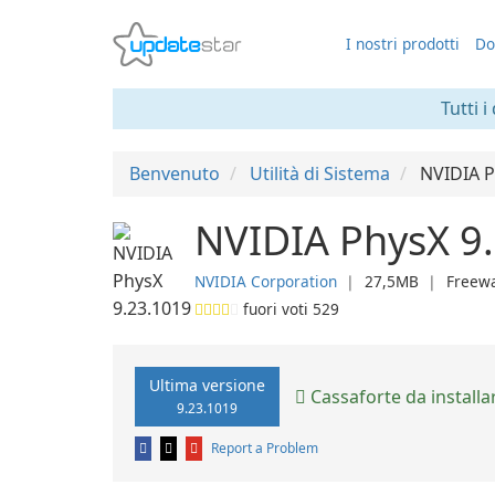
I nostri prodotti
Do
Tutti i
Benvenuto
Utilità di Sistema
NVIDIA 
NVIDIA PhysX 9
NVIDIA Corporation
❘
27,5MB
❘
Freew
fuori voti
529
Ultima versione
Cassaforte da installa
9.23.1019
Report a Problem