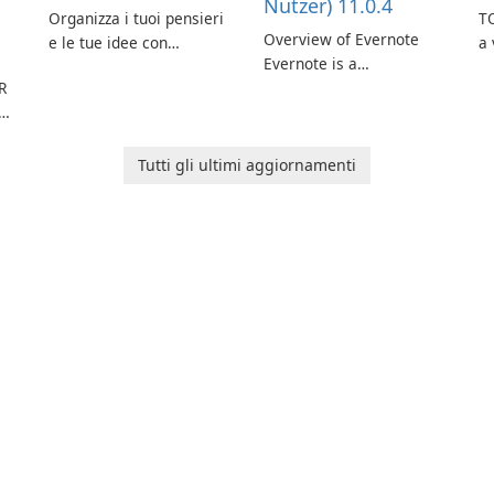
Nutzer) 11.0.4
Organizza i tuoi pensieri
TO
Overview of Evernote
e le tue idee con
a 
Evernote is a
Evernote.
m
R
comprehensive note-
de
taking and organization
in
software designed to
or
help users capture,
in
Tutti gli ultimi aggiornamenti
organize, and access
information across
multiple devices.