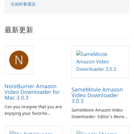
当前时事通讯
最新更新
N
NoteBurner Amazon
SameMovie Amazon
Video Downloader for
Video Downloader
Mac 3.0.3
3.0.3
Can you imagine that you are
SameMovie Amazon Video
enjoying your favorite
Downloader: Editor's Review
Amazon movies or TV shows
SameMovie Amazon Video
lying on the beach, camping
Downloader is a desktop
in the woods or even during