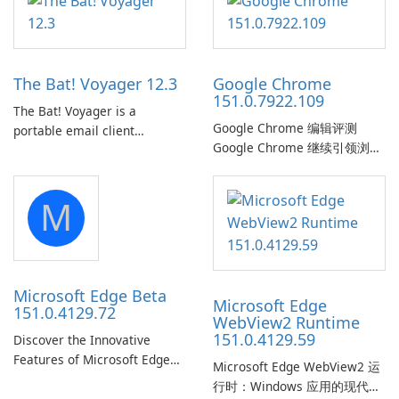
utility for saving Amazon
your long commute to work
Prime Video titles and other
by subway?
Amazon web-player content
to local drives in MP4 or MKV.
The Bat! Voyager 12.3
Google Chrome
151.0.7922.109
The Bat! Voyager is a
Google Chrome 编辑评测
portable email client
Google Chrome 继续引领浏览
software which you can
器市场，结合了速度、频繁的
launch from any USB or
安全更新、跨平台同步以及与
portable media on any
M
谷歌服务的紧密集成。Chrome
computer running Microsoft
支持Windows、macOS、
Windows.
Linux、Android和iOS，旨在为
休闲用户、高级用户和开发者
提供快速页面加载、强大的安
Microsoft Edge Beta
Microsoft Edge
全性和现代网页兼容性。谷歌
151.0.4129.72
WebView2 Runtime
的官方网站和平台商店为桌面
151.0.4129.59
Discover the Innovative
和移动端安装提供下载和平台
Features of Microsoft Edge
专属说明。 绩效与资源管理
Microsoft Edge WebView2 运
Beta: The Future of Web
Chrome 的 V8 JavaScript …
行时：Windows 应用的现代网
Browsing Microsoft Edge