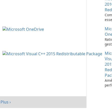
201
Red
Com
esse
l’ex
Mic
d’ap
Visu
One
Rati
gest
fich
Mic
Micr
One
Vis
201
Red
Pac
Amél
per
votr
avec
redi
Plus ›
Micr
C++ 