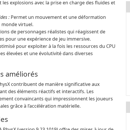
t les explosions avec la prise en charge des fluides et
des :
Permet un mouvement et une déformation
e monde virtuel.
ons de personnages réalistes qui réagissent de
es pour une expérience de jeu immersive.
timisé pour exploiter à la fois les ressources du CPU
s élevées et une évolutivité dans diverses
ls améliorés
hysX contribuent de manière significative aux
t des éléments réactifs et interactifs. Les
lement convaincants qui impressionnent les joueurs
es grâce à l’accélération matérielle.
les
 PhysX (version 9.23.1019) offre des mises à jour de