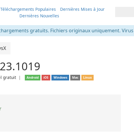
Téléchargements Populaires
Dernières Mises à Jour
Dernières Nouvelles
chargements gratuits. Fichiers originaux uniquement. Virus v
ysX
.23.1019
l gratuit
❘
Android
iOS
Windows
Mac
Linux
r