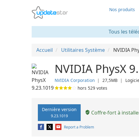
Nos produits
Tous les télé
Accueil
Utilitaires Système
NVIDIA Ph
NVIDIA PhysX 9
NVIDIA Corporation
❘
27,5MB
❘
Logicie
hors
529
votes
Dernière version
Coffre-fort à installe
9.23.1019
Report a Problem