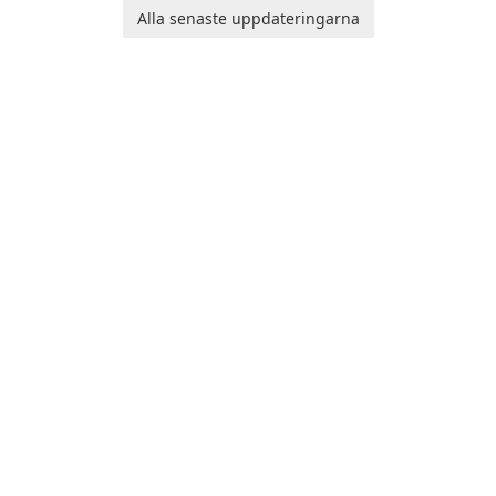
individuals and teams
Alla senaste uppdateringarna
organize their work and
increase productivity.