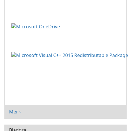
Mer ›
Bläddra