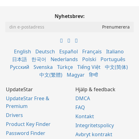
Nyhetsbrev:
English
Deutsch
Español
Français
Italiano
日本語
한국어
Nederlands
Polski
Português
Русский
Svenska
Türkçe
Tiếng Việt
中文(简体)
中文(繁體)
Magyar
हिन्दी
UpdateStar
Hjälp & feedback
UpdateStar Free &
DMCA
Premium
FAQ
Drivers
Kontakt
Product Key Finder
Integritetspolicy
Password Finder
Avbryt kontrakt