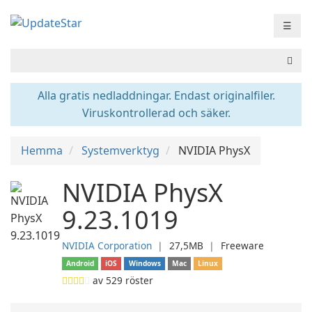
☰
Alla gratis nedladdningar. Endast originalfiler.
Viruskontrollerad och säker.
Hemma
Systemverktyg
NVIDIA PhysX
NVIDIA PhysX
9.23.1019
NVIDIA Corporation
❘
27,5MB
❘
Freeware
Android
iOS
Windows
Mac
Linux
av
529
röster