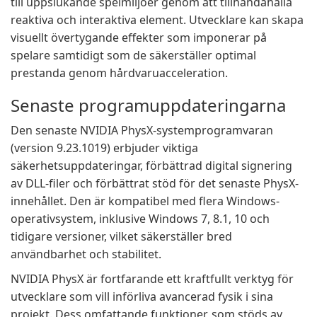
till uppslukande spelmiljöer genom att tillhandahålla
reaktiva och interaktiva element. Utvecklare kan skapa
visuellt övertygande effekter som imponerar på
spelare samtidigt som de säkerställer optimal
prestanda genom hårdvaruacceleration.
Senaste programuppdateringarna
Den senaste NVIDIA PhysX-systemprogramvaran
(version 9.23.1019) erbjuder viktiga
säkerhetsuppdateringar, förbättrad digital signering
av DLL-filer och förbättrat stöd för det senaste PhysX-
innehållet. Den är kompatibel med flera Windows-
operativsystem, inklusive Windows 7, 8.1, 10 och
tidigare versioner, vilket säkerställer bred
användbarhet och stabilitet.
NVIDIA PhysX är fortfarande ett kraftfullt verktyg för
utvecklare som vill införliva avancerad fysik i sina
projekt. Dess omfattande funktioner, som stöds av