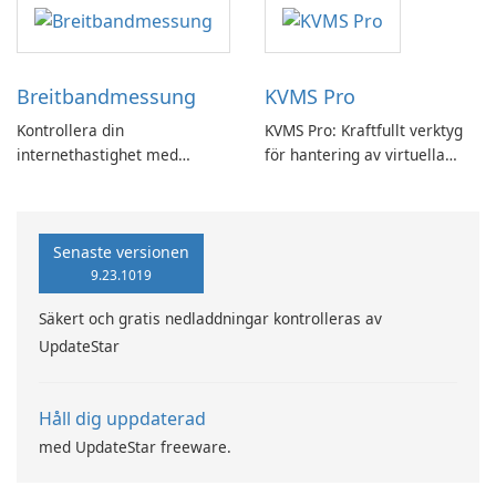
Breitbandmessung
KVMS Pro
Kontrollera din
KVMS Pro: Kraftfullt verktyg
internethastighet med
för hantering av virtuella
Breitbandmessung by zafaco
maskiner
GmbH!
Senaste versionen
9.23.1019
Säkert och gratis nedladdningar kontrolleras av
UpdateStar
Håll dig uppdaterad
med UpdateStar freeware.