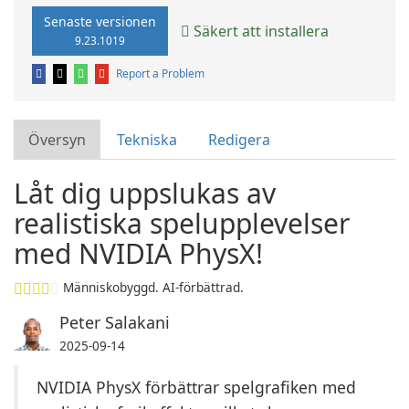
Senaste versionen
Säkert att installera
9.23.1019
Report a Problem
Översyn
Tekniska
Redigera
Låt dig uppslukas av
realistiska spelupplevelser
med NVIDIA PhysX!
Människobyggd. AI-förbättrad.
Peter Salakani
2025-09-14
NVIDIA PhysX förbättrar spelgrafiken med