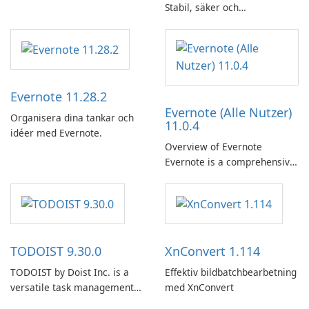
Stabil, säker och
företagsvänlig e-postklient
Evernote 11.28.2
Evernote (Alle Nutzer)
Organisera dina tankar och
11.0.4
idéer med Evernote.
Overview of Evernote
Evernote is a comprehensive
note-taking and organization
software designed to help
users capture, organize, and
access information across
multiple devices.
TODOIST 9.30.0
XnConvert 1.114
TODOIST by Doist Inc. is a
Effektiv bildbatchbearbetning
versatile task management
med XnConvert
tool designed to help