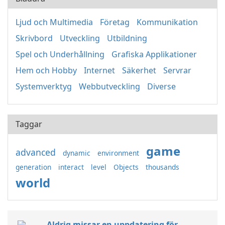
Ljud och Multimedia
Företag
Kommunikation
Skrivbord
Utveckling
Utbildning
Spel och Underhållning
Grafiska Applikationer
Hem och Hobby
Internet
Säkerhet
Servrar
Systemverktyg
Webbutveckling
Diverse
Taggar
game
advanced
dynamic
environment
generation
interact
level
Objects
thousands
world
Aldrig missar en uppdatering för